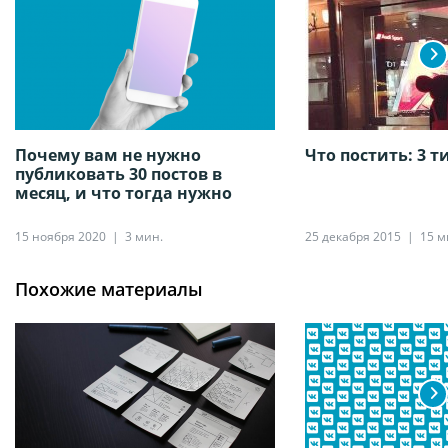
Почему вам не нужно
Что постить: 3 т
публиковать 30 постов в
месяц, и что тогда нужно
15 ноября 2020
3 мин.
25 декабря 2015
15 м
Похожие материалы