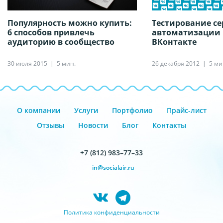
Популярность можно купить:
Тестирование се
6 способов привлечь
автоматизации
аудиторию в сообщество
ВКонтакте
30 июля 2015
5 мин.
26 декабря 2012
5 ми
О компании
Услуги
Портфолио
Прайс-лист
Отзывы
Новости
Блог
Контакты
+7 (812) 983–77–33
in@socialair.ru
Политика конфиденциальности