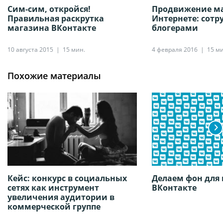
Сим-сим, откройся!
Продвижение ма
Правильная раскрутка
Интернете: сотр
магазина ВКонтакте
блогерами
10 августа 2015
15 мин.
4 февраля 2016
15 м
Похожие материалы
Кейс: конкурс в социальных
Делаем фон для
сетях как инструмент
ВКонтакте
увеличения аудитории в
коммерческой группе