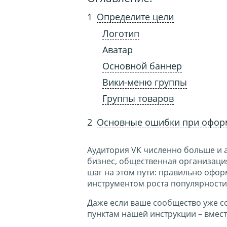
Определите цели
Логотип
Аватар
Основной баннер
Вики-меню группы
Группы товаров
Основные ошибки при оформ
Аудитория VK численно больше и а
бизнес, общественная организаци
шаг на этом пути: правильно офор
инструментом роста популярности
Даже если ваше сообщество уже с
пунктам нашей инструкции – вмес