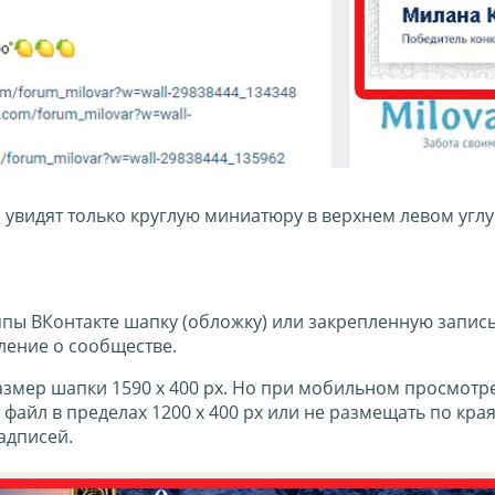
увидят только круглую миниатюру в верхнем левом углу
пы ВКонтакте шапку (обложку) или закрепленную запис
ление о сообществе.
змер шапки 1590 х 400 px. Но при мобильном просмотре
айл в пределах 1200 х 400 px или не размещать по краям
адписей.