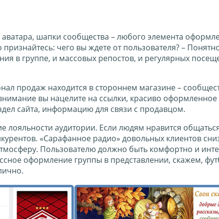
м аватара, шапки сообщества – любого элемента оформл
 признайтесь: чего вы ждете от пользователя? – Понятно,
ния в группе, и массовых репостов, и регулярных посе
нал продаж находится в стороннем магазине – сообщес
 внимание вы нацелите на ссылки, красиво оформленное
здел сайта, информацию для связи с продавцом.
 лояльности аудитории. Если людям нравится общаться 
онкурентов. «Сарафанное радио» довольных клиентов сниз
атмосферу. Пользователю должно быть комфортно и инте
ассное оформление группы в представлении, скажем, фу
лично.