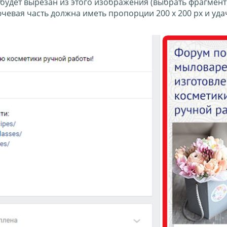
 будет вырезан из этого изображения (выбрать фрагмен
ючевая часть должна иметь пропорции 200 х 200 px и уда