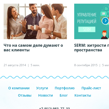
Что на самом деле думают о
SERM: хитрости 
вас клиенты
пространства
21 августа 2014
5 мин.
8 сентября 2015
5 ми
О компании
Услуги
Портфолио
Прайс-лист
Отзывы
Новости
Блог
Контакты
+7 (812) 983–77–33