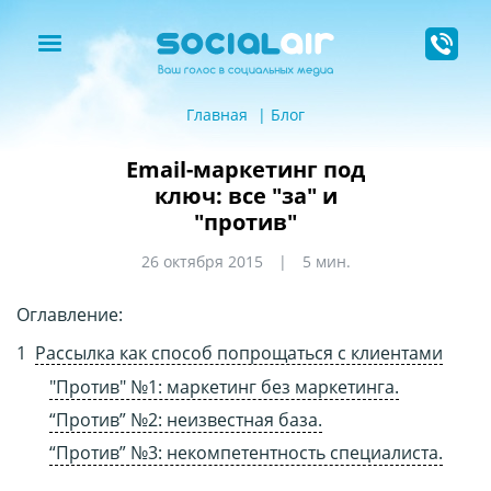
Главная
Блог
Email-маркетинг под
ключ: все "за" и
"против"
26 октября 2015
5 мин.
Оглавление:
Рассылка как способ попрощаться с клиентами
"Против" №1: маркетинг без маркетинга.
“Против” №2: неизвестная база.
“Против” №3: некомпетентность специалиста.