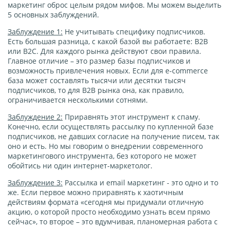
маркетинг оброс целым рядом мифов. Мы можем выделить
5 основных заблуждений.
Заблуждение 1:
Не учитывать специфику подписчиков.
Есть большая разница, с какой базой вы работаете: В2В
или B2С. Для каждого рынка действуют свои правила.
Главное отличие – это размер базы подписчиков и
возможность привлечения новых. Если для e-commerce
база может составлять тысячи или десятки тысяч
подписчиков, то для В2В рынка она, как правило,
ограничивается несколькими сотнями.
Заблуждение 2:
Приравнять этот инструмент к спаму.
Конечно, если осуществлять рассылку по купленной базе
подписчиков, не давших согласие на получение писем, так
оно и есть. Но мы говорим о внедрении современного
маркетингового инструмента, без которого не может
обойтись ни один интернет-маркетолог.
Заблуждение 3:
Рассылка и email маркетинг - это одно и то
же. Если первое можно приравнять к хаотичным
действиям формата «сегодня мы придумали отличную
акцию, о которой просто необходимо узнать всем прямо
сейчас», то второе – это вдумчивая, планомерная работа с