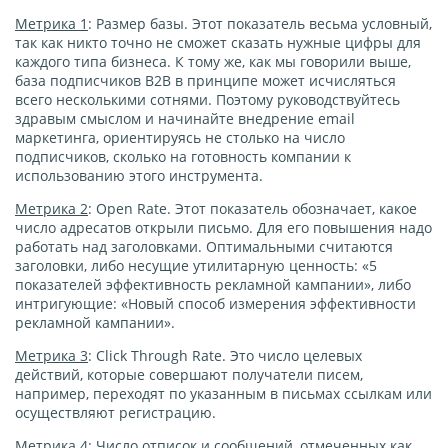
Метрика 1
: Размер базы. Этот показатель весьма условный,
так как никто точно не сможет сказать нужные цифры для
каждого типа бизнеса. К тому же, как мы говорили выше,
база подписчиков В2В в принципе может исчисляться
всего несколькими сотнями. Поэтому руководствуйтесь
здравым смыслом и начинайте внедрение email
маркетинга, ориентируясь не столько на число
подписчиков, сколько на готовность компании к
использованию этого инструмента.
Метрика 2
: Open Rate. Этот показатель обозначает, какое
число адресатов открыли письмо. Для его повышения надо
работать над заголовками. Оптимальными считаются
заголовки, либо несущие утилитарную ценность: «5
показателей эффективность рекламной кампании», либо
интригующие: «Новый способ измерения эффективности
рекламной кампании».
Метрика 3
: Click Through Rate. Это число целевых
действий, которые совершают получатели писем,
например, переходят по указанным в письмах ссылкам или
осуществляют регистрацию.
Метрика 4
: Число отписок и сообщений, отмеченных как